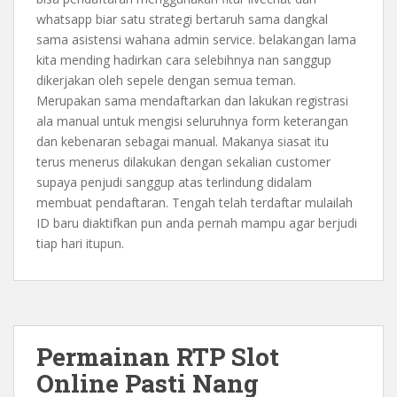
whatsapp biar satu strategi bertaruh sama dangkal
sama asistensi wahana admin service. belakangan lama
kita mending hadirkan cara selebihnya nan sanggup
dikerjakan oleh sepele dengan semua teman.
Merupakan sama mendaftarkan dan lakukan registrasi
ala manual untuk mengisi seluruhnya form keterangan
dan kebenaran sebagai manual. Makanya siasat itu
terus menerus dilakukan dengan sekalian customer
supaya penjudi sanggup atas terlindung didalam
membuat pendaftaran. Tengah telah terdaftar mulailah
ID baru diaktifkan pun anda pernah mampu agar berjudi
tiap hari itupun.
Permainan RTP Slot
Online Pasti Nang