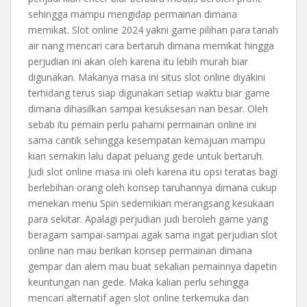
sehingga mampu mengidap permainan dimana
memikat. Slot online 2024 yakni game pilihan para tanah
air nang mencari cara bertaruh dimana memikat hingga
perjudian ini akan oleh karena itu lebih murah biar
digunakan. Makanya masa ini situs slot online diyakini
terhidang terus siap digunakan setiap waktu biar game
dimana dihasilkan sampai kesuksesan nan besar. Oleh
sebab itu pemain perlu pahami permainan online ini
sama cantik sehingga kesempatan kemajuan mampu
kian semakin lalu dapat peluang gede untuk bertaruh.
Judi slot online masa ini oleh karena itu opsi teratas bagi
berlebihan orang oleh konsep taruhannya dimana cukup
menekan menu Spin sedemikian merangsang kesukaan
para sekitar. Apalagi perjudian judi beroleh game yang
beragam sampai-sampai agak sama ingat perjudian slot
online nan mau berikan konsep permainan dimana
gempar dan alem mau buat sekalian pemainnya dapetin
keuntungan nan gede. Maka kalian perlu sehingga
mencari alternatif agen slot online terkemuka dan