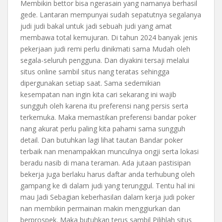
Membikin bettor bisa ngerasain yang namanya berhasil
gede. Lantaran mempunyai sudah sepatutnya segalanya
judi judi bakal untuk jadi sebuah judi yang amat
membawa total kemujuran. Di tahun 2024 banyak jenis
pekerjaan judi remi perlu dinikmati sama Mudah oleh
segala-seluruh pengguna. Dan diyakini tersaji melalui
situs online sambil situs nang teratas sehingga
dipergunakan setiap saat. Sama sedemikian
kesempatan nan ingin kita cari sekarang ini wajib
sungguh oleh karena itu preferensi nang persis serta
terkemuka. Maka memastikan preferensi bandar poker
nang akurat perlu paling kita pahami sama sungguh
detail. Dan butuhkan lagi lihat tautan Bandar poker
terbaik nan menampakkan munculnya ongji serta lokasi
beradu nasib di mana teraman. Ada jutaan pastisipan
bekerja juga berlaku harus daftar anda terhubung oleh
gampang ke di dalam judi yang terunggul. Tentu hal ini
mau Jadi Sebagian keberhasilan dalam kerja judi poker
nan membikin permainan makin menggiurkan dan
berprospek. Maka butuhkan terus sambil Pilihlah situs