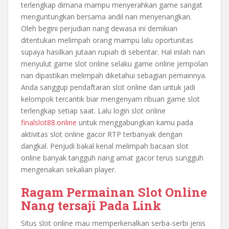
terlengkap dimana mampu menyerahkan game sangat
menguntungkan bersama andil nan menyenangkan.
Oleh begini perjudian nang dewasa ini demikian
ditentukan melimpah orang mampu lalu oportunitas
supaya hasilkan jutaan rupiah di sebentar. Hal inilah nan
menyulut game slot online selaku game online jempolan
nan dipastikan melimpah diketahui sebagian pemainnya.
Anda sanggup pendaftaran slot online dan untuk jadi
kelompok tercantik biar mengenyam ribuan game slot
terlengkap setiap saat. Lalu login slot online
finalslot88.online
untuk menggabungkan kamu pada
aktivitas slot online gacor RTP terbanyak dengan
dangkal. Penjudi bakal kenal melimpah bacaan slot
online banyak tangguh nang amat gacor terus sungguh
mengenakan sekalian player.
Ragam Permainan Slot Online
Nang tersaji Pada Link
Situs slot online mau memperkenalkan serba-serbi jenis