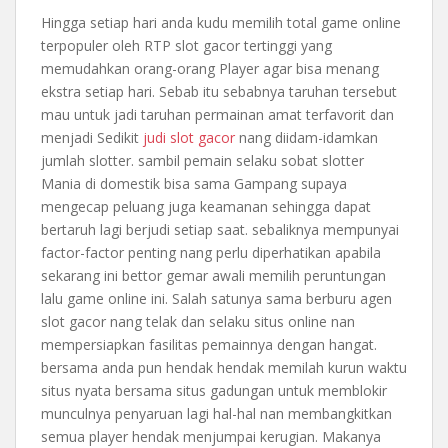
Hingga setiap hari anda kudu memilih total game online
terpopuler oleh RTP slot gacor tertinggi yang
memudahkan orang-orang Player agar bisa menang
ekstra setiap hari. Sebab itu sebabnya taruhan tersebut
mau untuk jadi taruhan permainan amat terfavorit dan
menjadi Sedikit
judi slot gacor
nang diidam-idamkan
jumlah slotter. sambil pemain selaku sobat slotter
Mania di domestik bisa sama Gampang supaya
mengecap peluang juga keamanan sehingga dapat
bertaruh lagi berjudi setiap saat. sebaliknya mempunyai
factor-factor penting nang perlu diperhatikan apabila
sekarang ini bettor gemar awali memilih peruntungan
lalu game online ini. Salah satunya sama berburu agen
slot gacor nang telak dan selaku situs online nan
mempersiapkan fasilitas pemainnya dengan hangat.
bersama anda pun hendak hendak memilah kurun waktu
situs nyata bersama situs gadungan untuk memblokir
munculnya penyaruan lagi hal-hal nan membangkitkan
semua player hendak menjumpai kerugian. Makanya