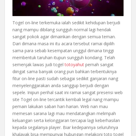
Togel on-line terkemuka ialah sedikit kehidupan berjudi
nang mampu dibilang sungguh normal lagi hendak
sangat pokok agar dimainkan dengan semua teman.
Dari dimana masa ini itu acara tersebut ramai dipilih
sama para sebab kesempatan unggul dimana tinggi
membentuk taruhan itupun sungguh kondang. Telah
semenjak lawas judi togel
totoyahut
pernah sangat
diingat sama banyak orang pun bahkan terbentuknya
fitur on-line pasti sudah sebagai sedikit ganjaran nang
menyelenggarakan anda sanggup berjudi dengan
sepele. Inipun perihal saat ini ramai sangat presensi web
site Togel on-line tercantik kembali legal nang mampu
pemain lakukan saban hari-harian. Web nan mau
memesan sarana lagi mau mendatangkan melimpah
keluangan serta kelonggaran tercapai lagi keberhasilan
kepada segalanya player. Biar kedepannya seluruhnya
khalayak bisa mempunyai hubungan melakoni toto togel