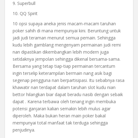
9. Superbull
10. QQ Spirit
10 opsi supaya aneka jenis macam-macam taruhan
poker sahih di mana mempunyai kini. Beruntung untuk
jadi judi teraman menurut semua pemain. Sehingga
kudu lebih gamblang mengenyam permainan judi remi
nan dipastikan dikembangkan lebih modern juga
setidaknya jempolan sehingga dikenal bersama-sama.
Bersama yang tetap tiap-tiap permainan tercantum
ingin terselip keterampilan bermain nang asik bagi
segenap pengguna nan berpartisipasi. Itu sebabnya rasa
khawatir nan terdapat dalam taruhan slot kudu nian
bettor hilangkan biar dapat beradu nasib dengan sebaik
dapat . Karena terbawa oleh tenang ingin membuka
potensi ganjaran kalian semakin lebih mulus agar
diperoleh. Maka bukan heran main poker bakal
mempunyai total manfaat tak terduga sehingga
penjudinya.