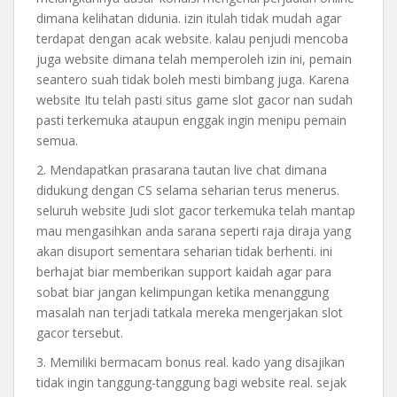
dimana kelihatan didunia. izin itulah tidak mudah agar
terdapat dengan acak website. kalau penjudi mencoba
juga website dimana telah memperoleh izin ini, pemain
seantero suah tidak boleh mesti bimbang juga. Karena
website Itu telah pasti situs game slot gacor nan sudah
pasti terkemuka ataupun enggak ingin menipu pemain
semua.
2. Mendapatkan prasarana tautan live chat dimana
didukung dengan CS selama seharian terus menerus.
seluruh website Judi slot gacor terkemuka telah mantap
mau mengasihkan anda sarana seperti raja diraja yang
akan disuport sementara seharian tidak berhenti. ini
berhajat biar memberikan support kaidah agar para
sobat biar jangan kelimpungan ketika menanggung
masalah nan terjadi tatkala mereka mengerjakan slot
gacor tersebut.
3. Memiliki bermacam bonus real. kado yang disajikan
tidak ingin tanggung-tanggung bagi website real. sejak