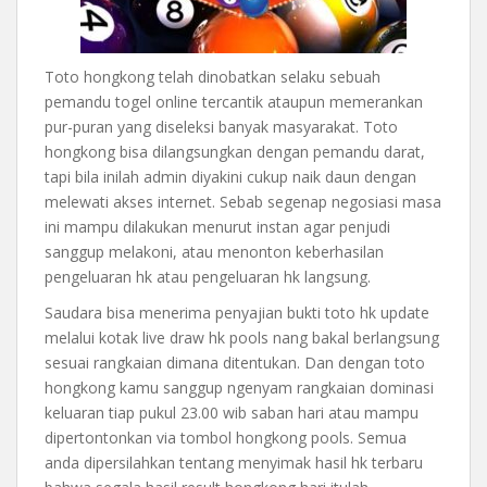
Toto hongkong telah dinobatkan selaku sebuah
pemandu togel online tercantik ataupun memerankan
pur-puran yang diseleksi banyak masyarakat. Toto
hongkong bisa dilangsungkan dengan pemandu darat,
tapi bila inilah admin diyakini cukup naik daun dengan
melewati akses internet. Sebab segenap negosiasi masa
ini mampu dilakukan menurut instan agar penjudi
sanggup melakoni, atau menonton keberhasilan
pengeluaran hk atau pengeluaran hk langsung.
Saudara bisa menerima penyajian bukti toto hk update
melalui kotak live draw hk pools nang bakal berlangsung
sesuai rangkaian dimana ditentukan. Dan dengan toto
hongkong kamu sanggup ngenyam rangkaian dominasi
keluaran tiap pukul 23.00 wib saban hari atau mampu
dipertontonkan via tombol hongkong pools. Semua
anda dipersilahkan tentang menyimak hasil hk terbaru