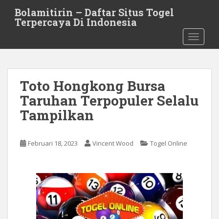
S
Bolamitirin – Daftar Situs Togel
k
Terpercaya Di Indonesia
i
TOGGLE
p
t
o
m
Toto Hongkong Bursa
a
i
Taruhan Terpopuler Selalu
n
Tampilkan
c
o
n
Februari 18, 2023
Vincent Wood
Togel Online
t
e
n
t