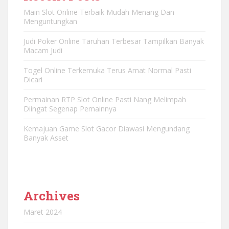
Main Slot Online Terbaik Mudah Menang Dan
Menguntungkan
Judi Poker Online Taruhan Terbesar Tampilkan Banyak
Macam Judi
Togel Online Terkemuka Terus Amat Normal Pasti
Dicari
Permainan RTP Slot Online Pasti Nang Melimpah
Diingat Segenap Pemainnya
Kemajuan Game Slot Gacor Diawasi Mengundang
Banyak Asset
Archives
Maret 2024