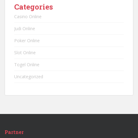
Categories
Casino Online
Judi Online
Poker Online
Slot Online
Togel Online
Uncategorized
Partner