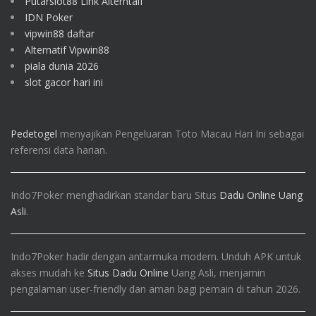
Putarslot88 Link Alterntaif
IDN Poker
vipwin88 daftar
Alternatif Vipwin88
piala dunia 2026
slot gacor hari ini
Pedetogel
menyajikan Pengeluaran Toto Macau Hari Ini sebagai
referensi data harian.
Indo7Poker menghadirkan standar baru Situs
Dadu Online Uang
Asli
.
Indo7Poker hadir dengan antarmuka modern. Unduh APK untuk
akses mudah ke
Situs Dadu Online
Uang Asli, menjamin
pengalaman user-friendly dan aman bagi pemain di tahun 2026.