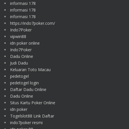
informasi 178
informasi 178
informasi 178
https://indo7poker.com/
Indo7Poker
vipwin88
idn poker online
Indo7Poker
Dadu Online
Judi Dadu
Keluaran Toto Macau
pedetogel
pedetogel login
Daftar Dadu Online
Dadu Online
Situs Kartu Poker Online
idn poker
Togelslot88 Link Daftar
indo7poker resmi